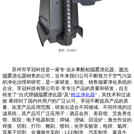
苏州市孚冠科技是一家专·业从事酷柏
烟雾净化器
、
激光
烟雾净化器
销售的公司，近年来我们公司不断致力于空气污染
的净化治理和研究，是一家研发、制造、销售烟雾净化系统的
企业。孚冠科技有限公司非·常专注产品的质量和研发，自主
研发了“台式
焊锡烟雾净化器
”及“
粉尘净化器
”，其技术和过滤
效·果得到了国内外用户的广泛认可。孚冠不断提高产品的质
量、拓宽产品应用范围，研发出适合不同领域、不同环境的过
滤系统，其产品可广泛应用于：酒店会所、美容馆、艾灸养生
馆、医院；电子电器制造：焊锡、浸锡、回流炉；激光作业的
焊接、切割、打印、雕刻、喷码；化学实验室，电焊、氩焊、
等离子切割、金属抛光车削；LED制造、汽车制造、家具生